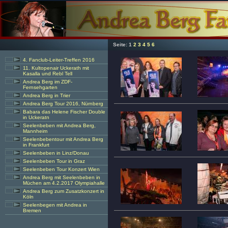
Seite:
1
2
3
4
5
6
4. Fanclub-Leiter-Treffen 2016
11. Kultopenair Uckerath mit
Kasalla und Rebl Tell
Andrea Berg im ZDF-
Fernsehgarten
Andrea Berg in Trier
Andrea Berg Tour 2016, Nürnberg
Babara das Helene Fischer Double
in Uckeratn
Seelenbeben mit Andrea Berg,
Mannheim
Seelenbebentour mit Andrea Berg
in Frankfurt
Seelenbeben in Linz/Donau
Seelenbeben Tour in Graz
Seelenbeben Tour Konzert Wien
Andrea Berg mit Seelenbeben in
Müchen am 4.2.2017 Olympiahalle
Andrea Berg zum Zusatzkonzert in
Köln
Seelenbegen mit Andrea in
Bremen